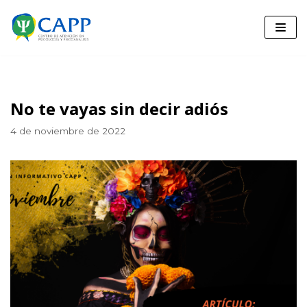
Saltar
al
contenido
No te vayas sin decir adiós
4 de noviembre de 2022